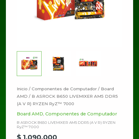
V
R)
RYZEN
RyZ™
7000
cantidad
Inicio
/
Componentes de Computador
/
Board
AMD
/ B ASROCK B650 LIVEMIXER AM5 DDR5
(A V R) RYZEN RyZ™ 7000
Board AMD
,
Componentes de Computador
B ASROCK B650 LIVEMIXER AM5 DDR5 (A V R) RYZEN
RyZ™ 7000
$
1.090.000