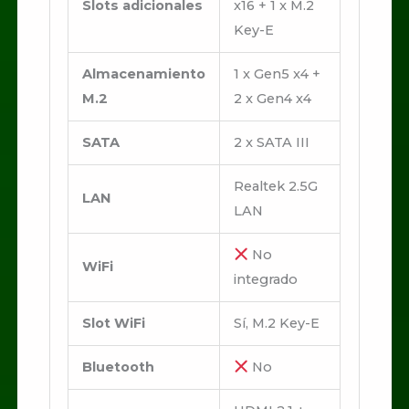
Slots adicionales
x16 + 1 x M.2
Key-E
Almacenamiento
1 x Gen5 x4 +
M.2
2 x Gen4 x4
SATA
2 x SATA III
Realtek 2.5G
LAN
LAN
No
WiFi
integrado
Slot WiFi
Sí, M.2 Key-E
Bluetooth
No