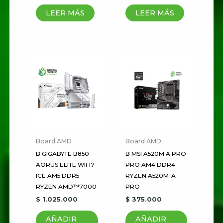
puntuación
*
LEER MÁS
LEER MÁS
Tu valoración
*
Nombre
*
Board AMD
Board AMD
Correo electrónico
*
B GIGABYTE B850
B MSI A520M A PRO
AORUS ELITE WIFI7
PRO AM4 DDR4
ICE AM5 DDR5
RYZEN A520M-A
Guardar mi nombre, correo
RYZEN AMD™7000
PRO
electrónico y sitio web en este
$
1.025.000
$
375.000
navegador para la próxima vez
AÑADIR
AÑADIR