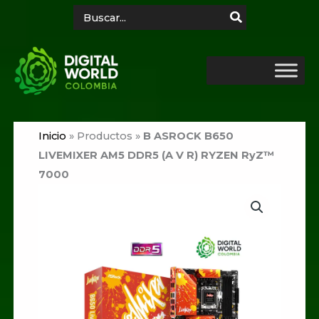
Ir
Search
for:
al
contenido
Inicio
»
Productos
»
B ASROCK B650
LIVEMIXER AM5 DDR5 (A V R) RYZEN RyZ™
7000
B
ASROCK
B650
LIVEMIXER
AM5
DDR5
(A