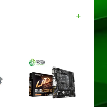
5 DDR5 RYZEN AMD 7000”
dos con
*