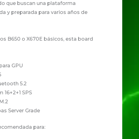
do que buscan una plataforma
a y preparada para varios años de
los B650 o X670E básicos, esta board
 para GPU
5
uetooth 5.2
 16+2+1 SPS
M.2
as Server Grade
recomendada para: