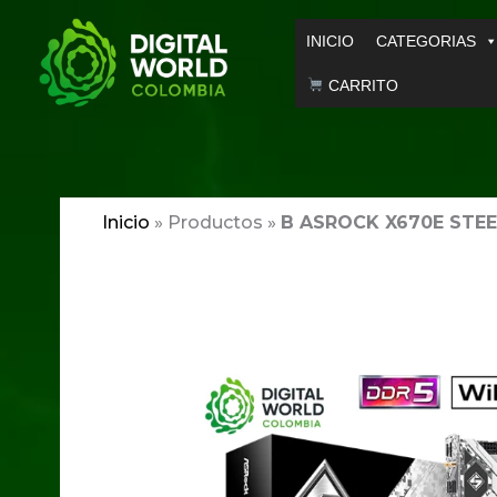
Ir
INICIO
CATEGORIAS
al
contenido
CARRITO
Inicio
»
Productos
»
B ASROCK X670E STEE