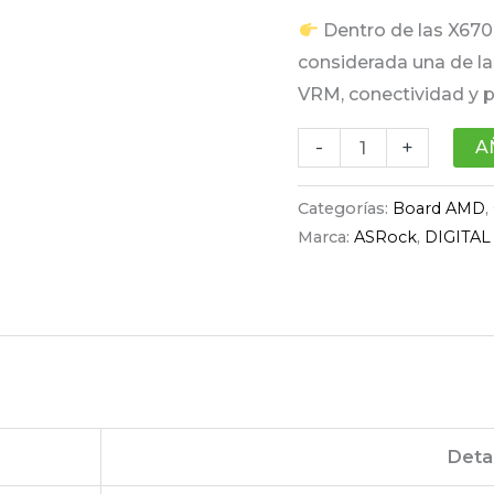
Dentro de las X670E
considerada una de la
VRM, conectividad y p
-
+
A
Categorías:
Board AMD
,
Marca:
ASRock
,
DIGITA
Deta