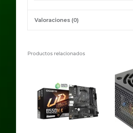
Valoraciones (0)
No hay valoraciones aún.
Productos relacionados
Sé el primero en valorar
Tu dirección de correo electrónico no 
Tu puntuación
*
Tu valoración
*