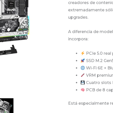
creadores de conteni
RYZEN
extremadamente sólid
AMD
upgrades.
7000
cantidad
A diferencia de mode
incorpora:
PCIe 5.0 real
SSD M.2 Gen
Wi-Fi 6E + Bl
VRM premium
Cuatro slots 
PCB de 8 cap
Está especialmente 