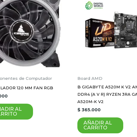
será publicada.
Los campos obligatorios están marca
Correo electrónico
*
onentes de Computador
Board AMD
B GIGABYTE A520M K V2 A
ILADOR 120 MM FAN RGB
DDR4 (A V R) RYZEN 3RA G
000
ico y sitio web en este navegador para la próxima vez 
A520M-K V2
ADIR AL
$
365.000
ARRITO
AÑADIR AL
CARRITO