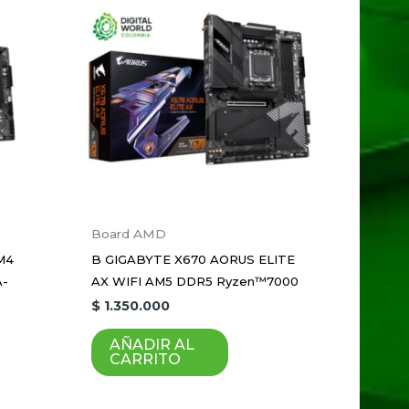
dos con
*
Board AMD
M4
B GIGABYTE X670 AORUS ELITE
A-
AX WIFI AM5 DDR5 Ryzen™7000
que haga un comentario.
$
1.350.000
AÑADIR AL
CARRITO