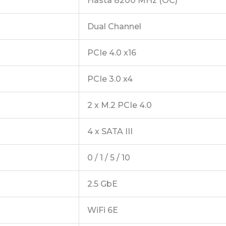
Hasta 8200 MHz (OC)
Dual Channel
PCIe 4.0 x16
PCIe 3.0 x4
2 x M.2 PCIe 4.0
4 x SATA III
0 / 1 / 5 / 10
2.5 GbE
WiFi 6E