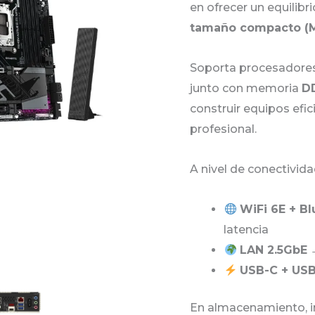
en ofrecer un equilibr
DDR5
tamaño compacto (M
RYZEN
AMD™
Soporta procesador
cantidad
junto con memoria
DD
construir equipos efi
profesional.
A nivel de conectivid
WiFi 6E + Bl
latencia
LAN 2.5GbE
→
USB-C + USB
En almacenamiento, 