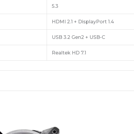
5.3
HDMI 2.1 + DisplayPort 1.4
USB 3.2 Gen2 + USB-C
Realtek HD 7.1
 “B GIGABYTE B840M – AORUS ELITE WIF