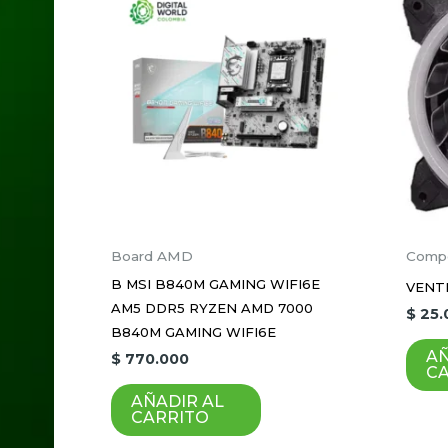
Tu dirección de correo electrónico no 
Tu puntuación
*
Tu valoración
*
Nombre
*
Board AMD
Comp
B MSI B840M GAMING WIFI6E
VENT
AM5 DDR5 RYZEN AMD 7000
$
25.
Guardar mi nombre, correo electrón
B840M GAMING WIFI6E
AÑ
$
770.000
C
AÑADIR AL
CARRITO