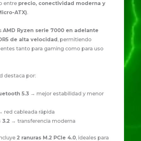
io entre
precio, conectividad moderna y
icro-ATX)
.
es
AMD Ryzen serie 7000 en adelante
R5 de alta velocidad
, permitiendo
cientes tanto para gaming como para uso
ad destaca por:
uetooth 5.3
→ mejor estabilidad y menor
 red cableada rápida
 3.2
→ transferencia moderna
incluye
2 ranuras M.2 PCIe 4.0
, ideales para