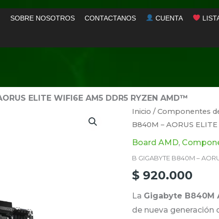
SOBRE NOSOTROS
CONTACTANOS
CUENTA
LIST
AORUS ELITE WIFI6E AM5 DDR5 RYZEN AMD™
B
Inicio
/
Componentes d
B840M – AORUS ELIT
GIGABYTE
B840M
Board AMD
,
Compone
-
B GIGABYTE B840M – AOR
AORUS
$
920.000
ELITE
La
Gigabyte B840M 
WIFI6E
de nueva generación 
AM5