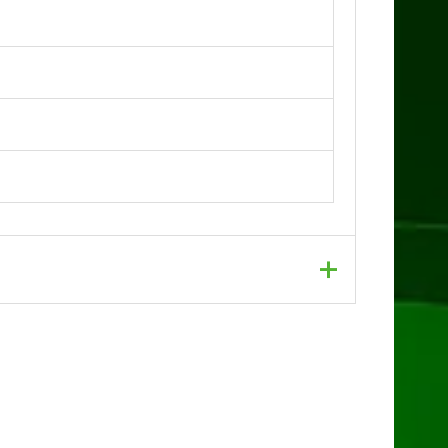
I6E AM5 DDR5 RYZEN AMD™”