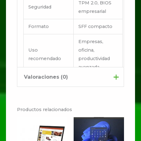
TPM 2.0, BIOS
Seguridad
empresarial
Formato
SFF compacto
Empresas,
Uso
oficina,
recomendado
productividad
avanzada
Valoraciones (0)
No hay valoraciones aún.
Productos relacionados
Sé el primero en valorar
“PC Lenovo ThinkCentre
Neo 50s Core i7 12700