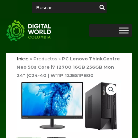
Ir
Search
for:
al
contenido
Inicio
»
Productos
»
PC Lenovo ThinkCentre
Neo 50s Core i7 12700 16GB 256GB Mon
24″ (C24-40 ) W11P 12JES1PB00