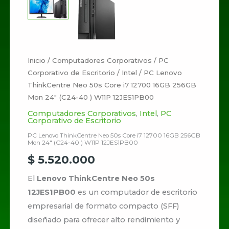
Inicio
/
Computadores Corporativos
/
PC
Corporativo de Escritorio
/
Intel
/ PC Lenovo
ThinkCentre Neo 50s Core i7 12700 16GB 256GB
Mon 24″ (C24-40 ) W11P 12JES1PB00
Computadores Corporativos
,
Intel
,
PC
Corporativo de Escritorio
PC Lenovo ThinkCentre Neo 50s Core i7 12700 16GB 256GB
Mon 24″ (C24-40 ) W11P 12JES1PB00
$
5.520.000
El
Lenovo ThinkCentre Neo 50s
12JES1PB00
es un computador de escritorio
empresarial de formato compacto (SFF)
diseñado para ofrecer alto rendimiento y