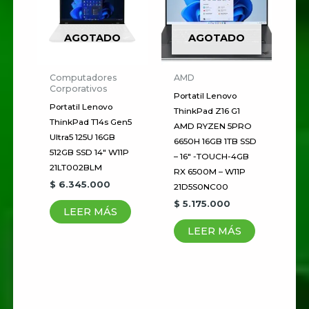
AGOTADO
AGOTADO
Correo electrónico
*
Computadores
AMD
Corporativos
Portatil Lenovo
Portatil Lenovo
Guardar mi nombre, correo
ThinkPad Z16 G1
ThinkPad T14s Gen5
AMD RYZEN 5PRO
electrónico y sitio web en este
Ultra5 125U 16GB
6650H 16GB 1TB SSD
navegador para la próxima vez
512GB SSD 14″ W11P
– 16″ -TOUCH-4GB
que haga un comentario.
21LT002BLM
RX 6500M – W11P
$
6.345.000
21D5S0NC00
$
5.175.000
LEER MÁS
LEER MÁS