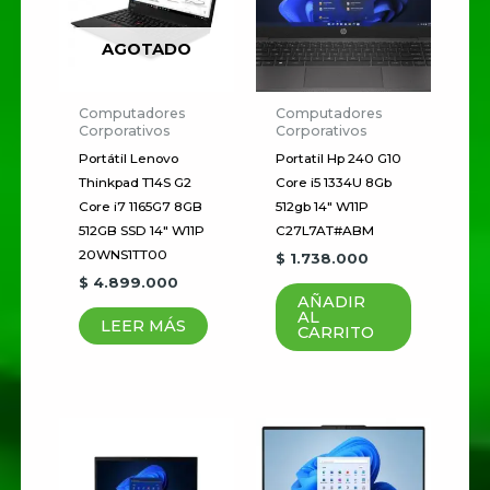
16GB 256GB Mon 24″
(C24-40 ) W11P
AGOTADO
12JES1PB00”
Tu dirección de correo
Computadores
Computadores
Corporativos
Corporativos
electrónico no será publicada.
Portátil Lenovo
Portatil Hp 240 G10
Los campos obligatorios están
Thinkpad T14S G2
Core i5 1334U 8Gb
marcados con
*
Core i7 1165G7 8GB
512gb 14″ W11P
512GB SSD 14″ W11P
C27L7AT#ABM
Tu
20WNS1TT00
$
1.738.000
puntuación
*
$
4.899.000
AÑADIR
AL
LEER MÁS
CARRITO
Tu valoración
*
Nombre
*