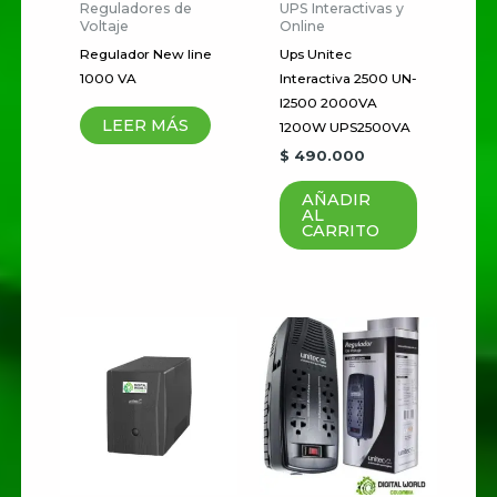
Los campos obligatorios están
Reguladores de
UPS Interactivas y
Voltaje
Online
marcados con
*
Regulador New line
Ups Unitec
Tu
1000 VA
Interactiva 2500 UN-
I2500 2000VA
puntuación
*
LEER MÁS
1200W UPS2500VA
$
490.000
Tu valoración
*
AÑADIR
AL
CARRITO
Nombre
*
Correo electrónico
*