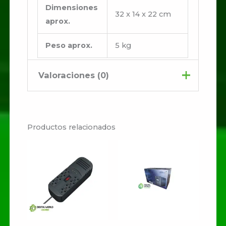
Dimensiones
32 x 14 x 22 cm
aprox.
Peso aprox.
5 kg
Valoraciones (0)
No hay valoraciones aún.
Productos relacionados
Sé el primero en valorar
“Ups Unitec Interactiva
2000 UN-I2000 1500VA
900W”
Tu dirección de correo
electrónico no será publicada.