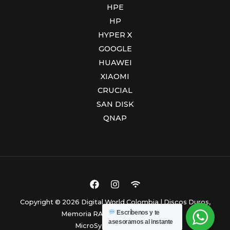
HPE
HP
HYPER X
GOOGLE
HUAWEI
XIAOMI
CRUCIAL
SAN DISK
QNAP
Copyright © 2026 Digital World Colombia | Discos Duros,
Escríbenos y te
Memoria RAM y Computadores.
asesoramos al instante
MicroSystem Colombia.