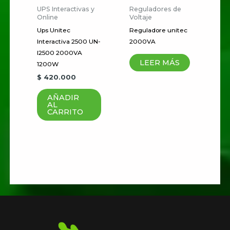
Guardar mi nombre, correo
UPS Interactivas y
Reguladores de
electrónico y sitio web en este
Online
Voltaje
Ups Unitec
Reguladore unitec
navegador para la próxima vez
Interactiva 2500 UN-
2000VA
que haga un comentario.
I2500 2000VA
LEER MÁS
1200W
$
420.000
AÑADIR
AL
CARRITO