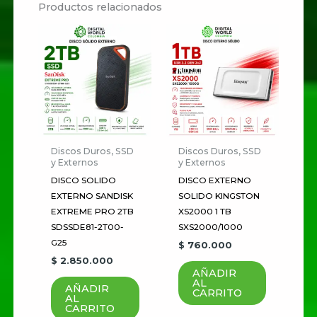
Productos relacionados
Sé el primero en valorar
“Western Digital Purple
12TB WD121PURP”
Tu dirección de correo
electrónico no será publicada.
Los campos obligatorios están
marcados con
*
Discos Duros, SSD
Discos Duros, SSD
y Externos
y Externos
Tu
DISCO SOLIDO
DISCO EXTERNO
EXTERNO SANDISK
SOLIDO KINGSTON
puntuación
*
EXTREME PRO 2TB
XS2000 1 TB
SDSSDE81-2T00-
SXS2000/1000
Tu valoración
*
G25
$
760.000
$
2.850.000
AÑADIR
AL
AÑADIR
CARRITO
AL
CARRITO