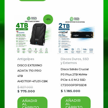
Nombre
*
Original
Current
-6%
price
price
Correo electrónico
*
was:
is:
$ 827.000.
$ 775.000.
Guardar mi nombre, correo
electrónico y sitio web en este
navegador para la próxima vez
Antigolpes
Discos Duros, SSD
y Externos
que haga un comentario.
DISCO EXTERNO
Disco Sólido Crucial
ADATA 710 PRO
P3 Plus 2TB NVMe
4TB
PCIe 4.0 M.2 SSD
AHD710P‑4TU31‑CBK
CT2000P3PSSD8
$
827.000
$
1.185.000
$
775.000
AÑADIR
AÑADIR
AL
AL
CARRITO
CARRITO