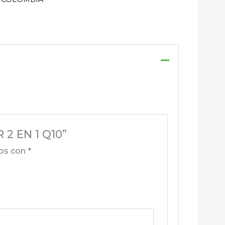
2 EN 1 Q10”
dos con
*