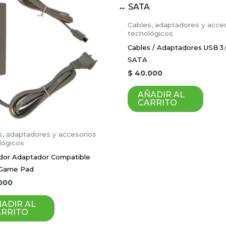
Cables, adaptadores y acce
tecnológicos
Cables / Adaptadores USB 3
SATA
$
40.000
AÑADIR AL
CARRITO
s, adaptadores y accesorios
lógicos
dor Adaptador Compatible
 Game Pad
000
ADIR AL
ARRITO