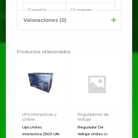
Garantía
12 meses
Valoraciones (0)
No hay valoraciones aún.
Productos relacionados
Sé el primero en valorar
“Ups Unitec Interactiva
2500 UN-I2500 2000VA
1200W”
Tu dirección de correo
electrónico no será publicada.
Los campos obligatorios están
UPS Interactivas y
Reguladores de
Online
Voltaje
marcados con
*
Ups Unitec
Regulador De
Tu
Interactiva 2500 UN-
Voltaje Unitec U-