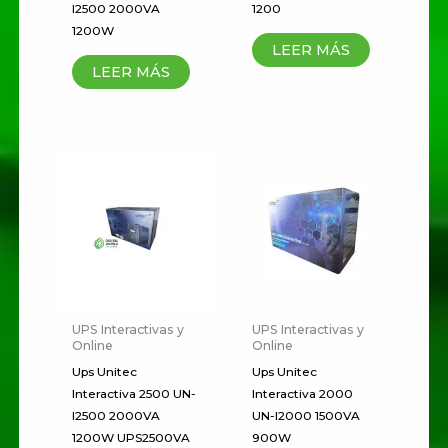
I2500 2000VA
1200
puntuación
*
1200W
LEER MÁS
Tu valoración
*
LEER MÁS
Nombre
*
Correo electrónico
*
UPS Interactivas y
UPS Interactivas y
Online
Online
Guardar mi nombre, correo
Ups Unitec
Ups Unitec
Interactiva 2500 UN-
Interactiva 2000
electrónico y sitio web en este
I2500 2000VA
UN-I2000 1500VA
navegador para la próxima vez
1200W UPS2500VA
900W