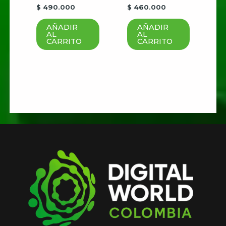
que haga un comentario.
$
490.000
$
460.000
AÑADIR
AÑADIR
AL
AL
CARRITO
CARRITO