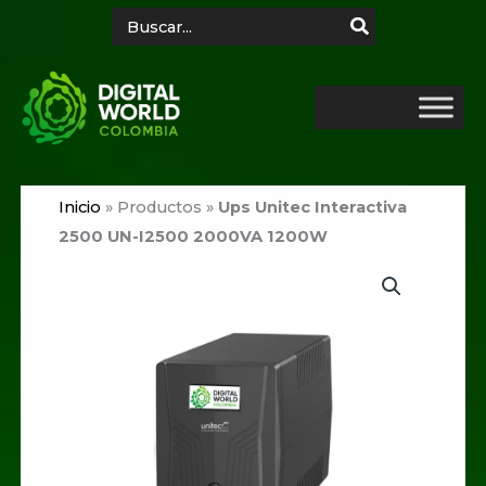
Ir
Search
for:
al
contenido
Inicio
»
Productos
»
Ups Unitec Interactiva
2500 UN-I2500 2000VA 1200W
Ups
Unitec
Interactiva
2500
UN-
I2500
2000VA
1200W