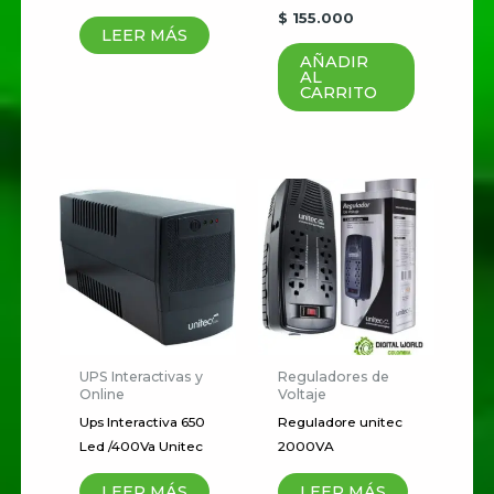
$
155.000
puntuación
*
LEER MÁS
AÑADIR
AL
Tu valoración
*
CARRITO
Nombre
*
Correo electrónico
*
UPS Interactivas y
Reguladores de
Online
Voltaje
Guardar mi nombre, correo
Ups Interactiva 650
Reguladore unitec
electrónico y sitio web en este
Led /400Va Unitec
2000VA
navegador para la próxima vez
LEER MÁS
LEER MÁS