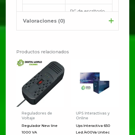
PC de escritorio,
servidor
Valoraciones (0)
pequeño,
Uso
módem/router,
No hay valoraciones aún.
recomendado
periféricos,
Productos relacionados
equipos
Sé el primero en valorar
sensibles
“UPS INTERACTIVA
1000VA NEW LINE
POWERBACK”
Tu dirección de correo
electrónico no será publicada.
Los campos obligatorios están
Reguladores de
UPS Interactivas y
Voltaje
Online
marcados con
*
Regulador New line
Ups Interactiva 650
Tu
1000 VA
Led /400Va Unitec