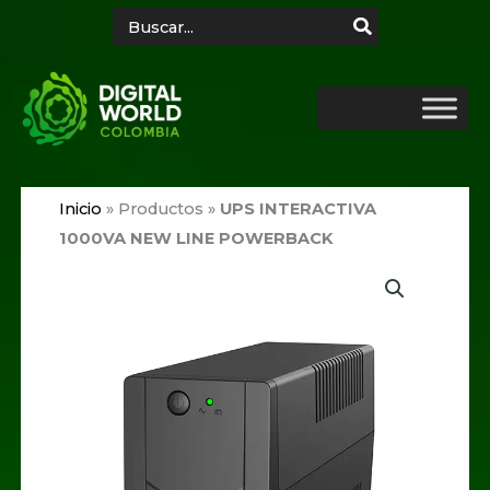
Ir
Search
for:
al
contenido
Inicio
»
Productos
»
UPS INTERACTIVA
1000VA NEW LINE POWERBACK