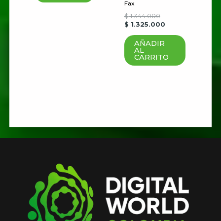
Fax
$
1.344.000
$
1.325.000
AÑADIR
AL
CARRITO