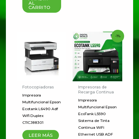
AL
CARRITO
Tu valoración
*
Original
Current
-1%
price
price
was:
is:
$ 1.344.000.
$ 1.325.000.
Nombre
*
Correo electrónico
*
Fotocopiadoras
Impresoras de
Recarga Continua
Impresora
Impresora
Multifuncional Epson
Guardar mi nombre, correo
Multifuncional Epson
Ecotank L6490 Adf
electrónico y sitio web en este
EcoTank L5590
Wifi Duplex
navegador para la próxima vez
Sistema de Tinta
C11CJ88301
Continua WiFi
que haga un comentario.
Ethernet USB ADF
LEER MÁS