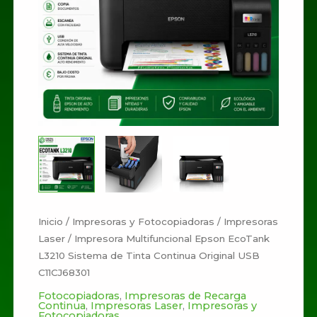
de
Tinta
Continua
Original
USB
C11CJ68301
cantidad
Inicio
/
Impresoras y Fotocopiadoras
/
Impresoras
Laser
/ Impresora Multifuncional Epson EcoTank
L3210 Sistema de Tinta Continua Original USB
C11CJ68301
Fotocopiadoras
,
Impresoras de Recarga
Continua
,
Impresoras Laser
,
Impresoras y
Fotocopiadoras