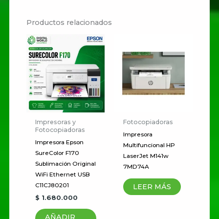
No hay valoraciones aún.
Productos relacionados
Sé el primero en valorar
“Impresora
Multifuncional Epson
EcoTank L3210 Sistema
de Tinta Continua
Original USB
C11CJ68301”
Impresoras y
Fotocopiadoras
Fotocopiadoras
Tu dirección de correo
Impresora
Impresora Epson
Multifuncional HP
electrónico no será publicada.
SureColor F170
LaserJet M141w
Los campos obligatorios están
Sublimación Original
7MD74A
marcados con
*
WiFi Ethernet USB
C11CJ80201
LEER MÁS
Tu
$
1.680.000
puntuación
*
AÑADIR