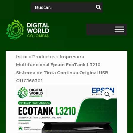
Ir
Search
for:
al
contenido
Inicio
»
Productos
»
Impresora
Multifuncional Epson EcoTank L3210
Sistema de Tinta Continua Original USB
C11CJ68301
Impresora
Multifuncional
Epson
EcoTank
L3210
Sistema