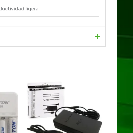
uctividad ligera
dos con
*