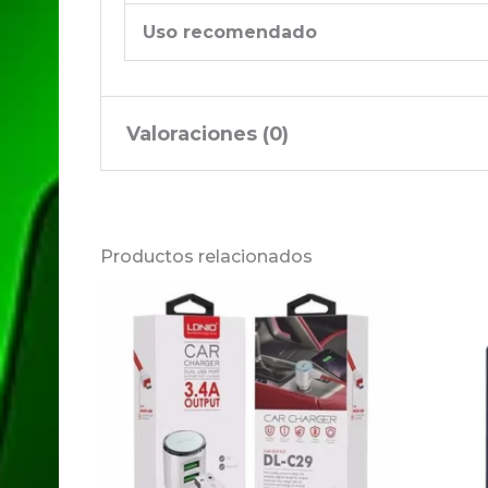
Uso recomendado
Valoraciones (0)
No hay valoraciones aún.
Productos relacionados
Sé el primero en valorar 
Tu dirección de correo electrónico no 
Tu puntuación
*
Tu valoración
*