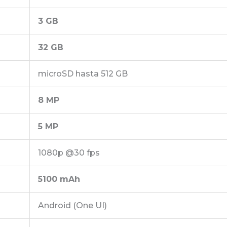
3 GB
32 GB
microSD hasta 512 GB
8 MP
5 MP
1080p @30 fps
5100 mAh
Android (One UI)