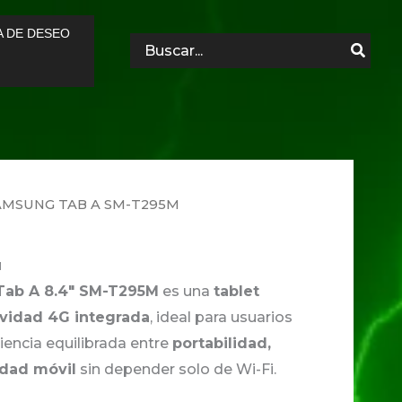
A DE DESEO
Search
for:
AMSUNG TAB A SM-T295M
M
Tab A 8.4″ SM-T295M
es una
tablet
vidad 4G integrada
, ideal para usuarios
encia equilibrada entre
portabilidad,
idad móvil
sin depender solo de Wi-Fi.