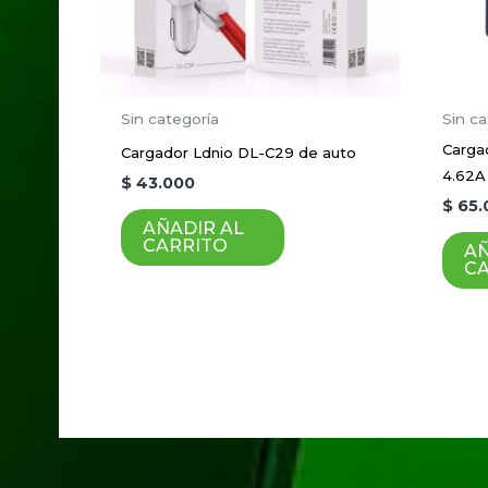
Nombre
*
Sin categoría
Sin ca
Cargad
Cargador Ldnio DL-C29 de auto
4.62A
$
43.000
Guardar mi nombre, correo electrón
$
65.
AÑADIR AL
CARRITO
AÑ
C