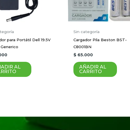
Correo electrónico
*
tegoría
Sin categoría
or para Portátil Dell 19.5V
Cargador Pila Beston BST-
 Generico
C8001BN
ico y sitio web en este navegador para la próxima vez 
000
$
65.000
ADIR AL
AÑADIR AL
ARRITO
CARRITO