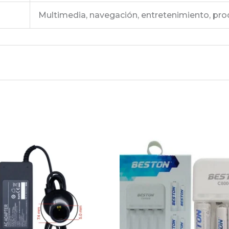
Multimedia, navegación, entretenimiento, prod
“SAMSUNG TAB A SM-T295M”
será publicada.
Los campos obligatorios están marca