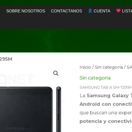
SOBRE NOSOTROS
CONTACTANOS
CUENTA
LIST
295M
Inicio
/
Sin categoría
/ S
Sin categoría
SAMSUNG TAB A SM-T295
La
Samsung Galaxy 
Android con conecti
que buscan una experi
potencia y conectiv