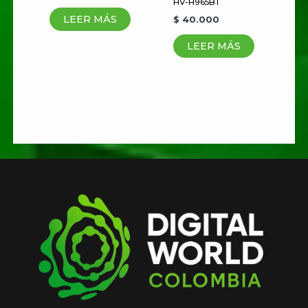
HV-H965BT
que haga un comentario.
LEER MÁS
$
40.000
LEER MÁS