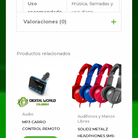
Uso
Música, llamadas y
recomendado
uso diario
Valoraciones (0)
No hay valoraciones aún.
Productos relacionados
Sé el primero en valorar
“Audifonos Maxell Wr-
360 Wrap’d Inear
Earphone Flat Wire”
Tu dirección de correo
electrónico no será publicada.
Audio
Los campos obligatorios están
Audifonos y Manos
Libres
MP3 CARRO
marcados con
*
CONTROL REMOTO
SOLID2 METALZ
Tu
HEADPHONES SMS-