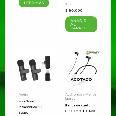
LEER MÁS
10S
puntuación
*
$
80.000
Tu valoración
*
AÑADIR
AL
CARRITO
Nombre
*
Correo electrónico
*
AGOTADO
Audio
Audifonos y Manos
Guardar mi nombre, correo
Libres
Micrófono
electrónico y sitio web en este
Banda de cuello
Inalámbrico K9
BLUETOOTH HAVIT
navegador para la próxima vez
Solapa