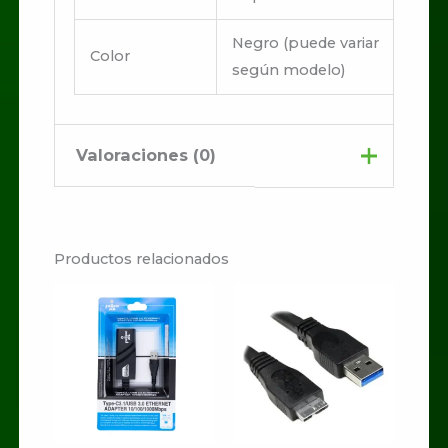
Negro (puede variar
Color
según modelo)
Valoraciones (0)
No hay valoraciones aún.
Productos relacionados
Sé el primero en valorar
“CARGADOR PARA
CARRO TRIPLE CABLE
V8”
Tu dirección de correo
electrónico no será publicada.