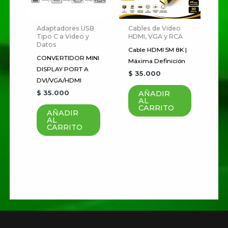
Guardar mi nombre, correo
electrónico y sitio web en este
Adaptadores USB
Cables de Video
navegador para la próxima vez
Tipo C a Video y
HDMI, VGA y RCA
Datos
que haga un comentario.
Cable HDMI 5M 8K |
CONVERTIDOR MINI
Máxima Definición
DISPLAY PORT A
$
35.000
DVI/VGA/HDMI
$
35.000
AÑADIR
AL
CARRITO
AÑADIR
AL
CARRITO